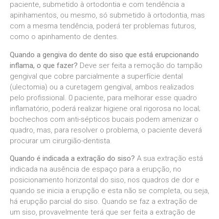
paciente, submetido à ortodontia e com tendência a
apinhamentos, ou mesmo, só submetido à ortodontia, mas
com a mesma tendência, poderá ter problemas futuros,
como o apinhamento de dentes.
Quando a gengiva do dente do siso que está erupcionando
inflama, o que fazer?
Deve ser feita a remoção do tampão
gengival que cobre parcialmente a superfície dental
(ulectomia) ou a curetagem gengival, ambos realizados
pelo profissional. 0 paciente, para melhorar esse quadro
inflamatório, poderá realizar higiene oral rigorosa no local;
bochechos com anti-sépticos bucais podem amenizar o
quadro, mas, para resolver o problema, o paciente deverá
procurar um cirurgião-dentista.
Quando é indicada a extração do siso?
A sua extração está
indicada na ausência de espaço para a erupção, no
posicionamento horizontal do siso, nos quadros de dor e
quando se inicia a erupção e esta não se completa, ou seja,
há erupção parcial do siso. Quando se faz a extração de
um siso, provavelmente terá que ser feita a extração de