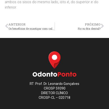
ambos os sisos do mesmo lado, isto é, do superior e do
inferior.
ANTERIOR
PRÓXIMO
Os benefícios de mastigar com calma
Fio ou fita dental?
RT: Prof. Dr. Leonardo Gonçalves
CROSP 59390
DIRETOR CLÍNICO
CROSP-CL – 020718