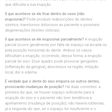
que dificulta a sua irrupção.
0 que acontece se ele ficar dentro do osso (não
erupcionar)?
Pode produzir reabsorções de dentes
vizinhos, transtornos dolorosos ao paciente e possíveis
degenerações (lesões císticas).
0 que acontece se ele erupcionar parcialmente?
A erupção
parcial ocorre geralmente por falta de espaço na arcada ou
pela posição horizontal do dente. Ambos os casos
dificultam a erupção, ocorrendo, dessa forma, a erupção
parcial do siso. Esse quadro pode provocar gengivites
(inflamação da gengiva), abscessos na região, irritação
local, dor e edema.
É verdade que o dente do siso empurra os outros dentes,
provocando mudanças de posição?
Há duas correntes: a
primeira diz que, se houver espaço suficiente para a
erupção do siso e o paciente não tiver tendência a
apinhamento (mudança de posição), não haverá roblemas;
já a segunda diz que, se o espaço for insuficiente e o