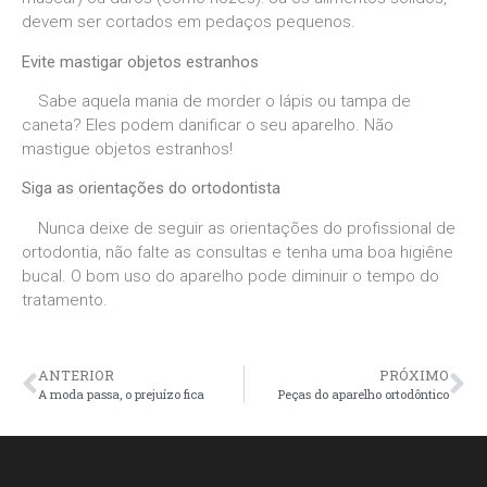
devem ser cortados em pedaços pequenos.
Evite mastigar objetos estranhos
Sabe aquela mania de morder o lápis ou tampa de
caneta? Eles podem danificar o seu aparelho. Não
mastigue objetos estranhos!
Siga as orientações do ortodontista
Nunca deixe de seguir as orientações do profissional de
ortodontia, não falte as consultas e tenha uma boa higiêne
bucal. O bom uso do aparelho pode diminuir o tempo do
tratamento.
ANTERIOR
PRÓXIMO
A moda passa, o prejuízo fica
Peças do aparelho ortodôntico