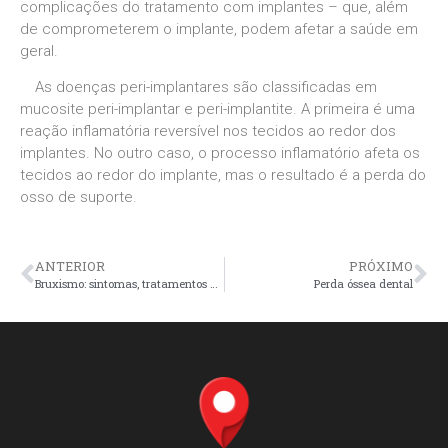
complicações do tratamento com implantes – que, além
de comprometerem o implante, podem afetar a saúde em
geral.
As doenças peri-implantares são classificadas em
mucosite peri-implantar e peri-implantite. A primeira é uma
reação inflamatória reversível nos tecidos ao redor dos
implantes. No outro caso, o processo inflamatório afeta os
tecidos ao redor do implante, mas o resultado é a perda do
osso de suporte.
ANTERIOR
PRÓXIMO
Bruxismo: sintomas, tratamentos e causas
Perda óssea dental