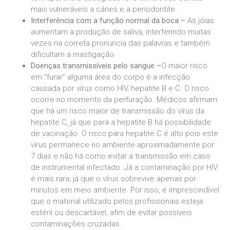
mais vulneráveis a cáries e a periodontite.
Interferência com a função normal da boca –
As jóias
aumentam a produção de saliva, interferindo muitas
vezes na correta pronuncia das palavras e também
dificultam a mastigação.
Doenças transmissíveis pelo sangue –
O maior risco
em “furar” alguma área do corpo é a infecção
causada por vírus como HIV, hepatite B e C. O risco
ocorre no momento da perfuração. Médicos afirmam
que há um risco maior de transmissão do vírus da
hepatite C, já que para a hepatite B há possibilidade
de vacinação. O risco para hepatite C é alto pois este
vírus permanece no ambiente aproximadamente por
7 dias e não há como evitar a transmissão em caso
de instrumental infectado. Já a contaminação por HIV
é mais rara, já que o vírus sobrevive apenas por
minutos em meio ambiente. Por isso, é imprescindível
que o material utilizado pelos profissionais esteja
estéril ou descartável, afim de evitar possíveis
contaminações cruzadas.