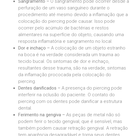
Sangramento –
O sangramento pode ocorrer desde a
perfuração de um vaso sanguíneo durante o
procedimento até mesmo devido a inflamação que a
colocação do piercing pode causar. Isso pode
ocorrer pelo acúmulo de bactérias e restos
alimentares na superfície do objeto, causando uma
resposta inflamatória e sangramento no local.
Dor e inchaço –
A colocação de um objeto estranho
na boca é na verdade considerada um trauma ao
tecido bucal. Os sintomas de dor e inchaço,
resultantes desse trauma, são na verdade, sintomas
da inflamação prococada pela colocação do
piercing.
Dentes danificados –
A presença do piercing pode
interferir na oclusão do paciente. O contato do
piercing com os dentes pode danificar a estrutura
dental.
Ferimento na gengiva –
As peças de metal não só
podem ferir o tecido gengival, que é sensível, mas
também podem causar retração gengival. A retração
tem aparência desagradável e torna seus dentes