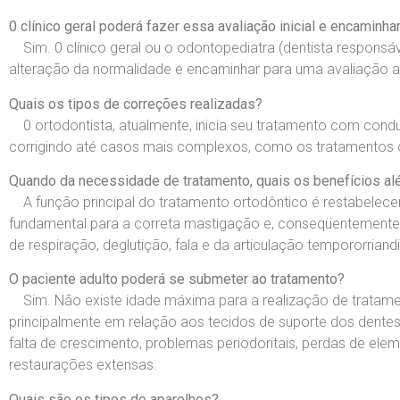
0 clínico geral poderá fazer essa avaliação inicial e encaminh
Sim. 0 clínico geral ou o odontopediatra (dentista respons
alteração da normalidade e encaminhar para uma avaliação a
Quais os tipos de correções realizadas?
0 ortodontista, atualmente, inicia seu tratamento com con
corrigindo até casos mais complexos, como os tratamentos 
Quando da necessidade de tratamento, quais os benefícios al
A função principal do tratamento ortodôntico é restabelecer 
fundamental para a correta mastigação e, conseqüentemente
de respiração, deglutição, fala e da articulação tempororriandi
O paciente adulto poderá se submeter ao tratamento?
Sim. Não existe idade máxima para a realização de tratame
principalmente em relação aos tecidos de suporte dos dentes,
falta de crescimento, problemas periodoritais, perdas de el
restaurações extensas.
Quais são os tipos de aparelhos?