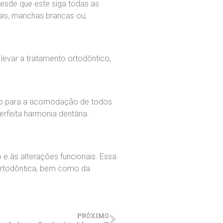
esde que este siga todas as
ais, manchas brancas ou,
evar a tratamento ortodôntico,
aço para a acomodação de todos
rfeita harmonia dentária.
 às alterações funcionais. Essa
ortodôntica, bem como da
PRÓXIMO