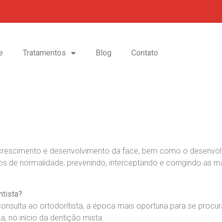
e
Tratamentos
Blog
Contato
crescimento e desenvolvimento da face, bem como o desenvolv
ios de normalidade, prevenindo, interceptando e corrigindo as 
ntista?
consulta ao ortodorítista, a época mais oportuna para se proc
, no início da dentição mista.