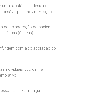
de uma substância adesiva ou
responsável pela movimentação
em da colaboração do paciente.
ueléticas (ósseas).
confundem com a colaboração do
s individuais, tipo de má
nto ativo.
essa fase, existirá algum