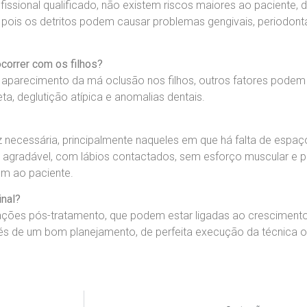
sional qualificado, não existem riscos maiores ao paciente, d
, pois os detritos podem causar problemas gengivais, periodont
orrer com os filhos?
parecimento da má oclusão nos filhos, outros fatores podem l
, deglutição atípica e anomalias dentais.
necessária, principalmente naqueles em que há falta de esp
, agradável, com lábios contactados, sem esforço muscular e pe
um ao paciente.
inal?
es pós-tratamento, que podem estar ligadas ao crescimento e
és de um bom planejamento, de perfeita execução da técnica 