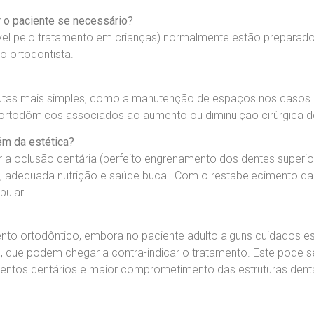
ar o paciente se necessário?
ável pelo tratamento em crianças) normalmente estão preparad
o ortodontista.
dutas mais simples, como a manutenção de espaços nos casos 
ortodômicos associados ao aumento ou diminuição cirúrgica d
ém da estética?
a oclusão dentária (perfeito engrenamento dos dentes superiore
, adequada nutrição e saúde bucal. Com o restabelecimento da
bular.
nto ortodôntico, embora no paciente adulto alguns cuidados e
 que podem chegar a contra-indicar o tratamento. Este pode ser
ementos dentários e maior comprometimento das estruturas dent