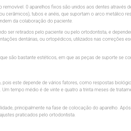
 removível. 0 aparelhos fixos são unidos aos dentes através 
 ou cerâmicos), tubos e anéis, que suportam o arco metálico 
endem da colaboração do paciente.
 ser retirados pelo paciente ou pelo ortodontista, e depend
ações dentárias, ou ortopédicos, utilizados nas correções esq
que são bastante estéticos, em que as peças de suporte se 
 pois este depende de vários fatores, como respostas biológica
e. Um tempo médio é de vinte e quatro a trinta meses de tratame
lidade, principalmente na fase de colocação do aparelho. Após 
justes praticados pelo ortodontista.